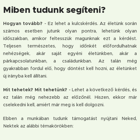
Miben tudunk segíteni?
Hogyan tovább?
- Ez lehet a kulcskérdés. Az életünk során
számos esetben jutunk olyan pontra, lehetünk olyan
időszakban, amikor feltesszük magunknak ezt a kérdést.
Teljesen természetes, hogy időnkét előfordulhatnak
nehézségek, akár saját egyéni életünkben, akár a
párkapcsolatunkban, a családunkban. Az talán még
gyakrabban fordul elő, hogy döntést kell hozni, az életünket
új irányba kell állítani.
Mit tehetek? Mit tehetünk?
- Lehet a következő kérdés, és
ez talán még nehezebb az előzőnél. Hiszen, ekkor már
cselekedni kell, amiért már meg is kell dolgozni.
Ebben a munkában tudunk támogatást nyújtani Neked,
Nektek az alábbi témakörökben: