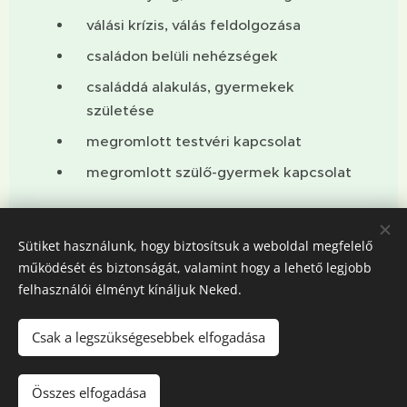
válási krízis, válás feldolgozása
családon belüli nehézségek
családdá alakulás, gyermekek
születése
megromlott testvéri kapcsolat
megromlott szülő-gyermek kapcsolat
Sütiket használunk, hogy biztosítsuk a weboldal megfelelő
Várunk Téged/Titeket Budapesten a XI. kerületben és
működését és biztonságát, valamint hogy a lehető legjobb
Solymáron!
felhasználói élményt kínáljuk Neked.
Csak a legszükségesebbek elfogadása
Kapcsolat »
Összes elfogadása