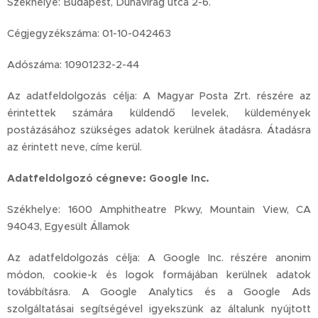
Székhelye: Budapest, Dunavirág utca 2-6.
Cégjegyzékszáma: 01-10-042463
Adószáma: 10901232-2-44
Az adatfeldolgozás célja: A Magyar Posta Zrt. részére az
érintettek számára küldendő levelek, küldemények
postázásához szükséges adatok kerülnek átadásra. Átadásra
az érintett neve, címe kerül.
Adatfeldolgozó cégneve: Google Inc.
Székhelye: 1600 Amphitheatre Pkwy, Mountain View, CA
94043, Egyesült Államok
Az adatfeldolgozás célja: A Google Inc. részére anonim
módon, cookie-k és logok formájában kerülnek adatok
továbbításra. A Google Analytics és a Google Ads
szolgáltatásai segítségével igyekszünk az általunk nyújtott