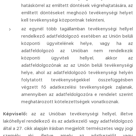
hatáskörrel az említett döntések végrehajtatására, az
említett döntéseket meghozó tevékenységi helyet
kell tevékenységi központnak tekinteni,
az egynél több tagállamban tevékenységi hellyel
rendelkező adatfeldolgozó esetében az Unión belüli
központi ügyvitelének helye, vagy ha az
adatfeldolgozó az Unióban nem rendelkezik
központi ügyviteli hellyel, akkor az
adatfeldolgozónak az az Unión belüli tevékenységi
helye, ahol az adatfeldolgozó tevékenységi helyén
folytatott tevékenységekkel összefüggésben
végzett fő adatkezelési tevékenységek zajlanak,
amennyiben az adatfeldolgozóra e rendelet szerint
meghatározott kötelezettségek vonatkoznak.
Képviselő:
az az Unióban tevékenységi hellyel, illetve
lakóhellyel rendelkező és az adatkezelő vagy adatfeldolgozó
által a 27. cikk alapján írásban megjelölt természetes vagy jogi
személy, aki, illetve amely az adatkezelőt vagy