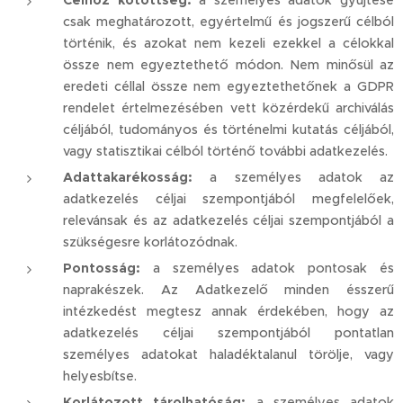
Célhoz kötöttség:
a személyes adatok gyűjtése
csak meghatározott, egyértelmű és jogszerű célból
történik, és azokat nem kezeli ezekkel a célokkal
össze nem egyeztethető módon. Nem minősül az
eredeti céllal össze nem egyeztethetőnek a GDPR
rendelet értelmezésében vett közérdekű archiválás
céljából, tudományos és történelmi kutatás céljából,
vagy statisztikai célból történő további adatkezelés.
Adattakarékosság:
a személyes adatok az
adatkezelés céljai szempontjából megfelelőek,
relevánsak és az adatkezelés céljai szempontjából a
szükségesre korlátozódnak.
Pontosság:
a személyes adatok pontosak és
naprakészek. Az Adatkezelő minden ésszerű
intézkedést megtesz annak érdekében, hogy az
adatkezelés céljai szempontjából pontatlan
személyes adatokat haladéktalanul törölje, vagy
helyesbítse.
Korlátozott tárolhatóság:
a személyes adatok