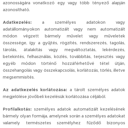
azonosságára vonatkozó egy vagy több tényező alapján
azonosítható.
Adatkezelés:
a személyes adatokon vagy
adatállományokon automatizált vagy nem automatizált
módon végzett bármely művelet vagy műveletek
összessége, így a gyűjtés, rögzítés, rendszerezés, tagolás,
tárolás, átalakítás vagy megváltoztatás, lekérdezés,
betekintés, felhasználás, közlés, továbbítás, terjesztés vagy
egyéb módon történő hozzáférhetővé tétel útján,
összehangolás vagy összekapcsolás, korlátozás, törlés, illetve
megsemmisítés.
Az adatkezelés korlátozása:
a tárolt személyes adatok
megjelölése jövőbeli kezelésük korlátozása céljából.
Profilalkotás:
személyes adatok automatizált kezelésének
bármely olyan formája, amelynek során a személyes adatokat
valamely természetes személyhez fűződő bizonyos