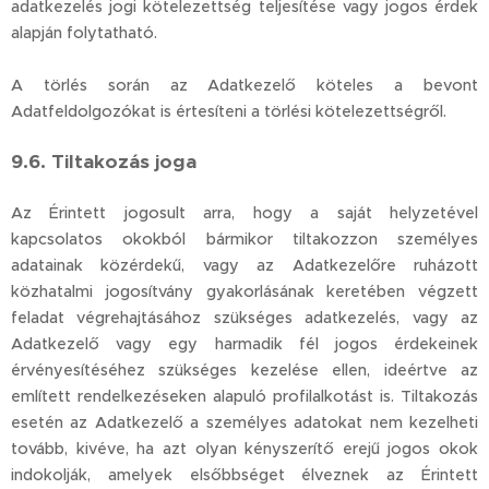
adatkezelés jogi kötelezettség teljesítése vagy jogos érdek
alapján folytatható.
A törlés során az Adatkezelő köteles a bevont
Adatfeldolgozókat is értesíteni a törlési kötelezettségről.
9.6. Tiltakozás joga
Az Érintett jogosult arra, hogy a saját helyzetével
kapcsolatos okokból bármikor tiltakozzon személyes
adatainak közérdekű, vagy az Adatkezelőre ruházott
közhatalmi jogosítvány gyakorlásának keretében végzett
feladat végrehajtásához szükséges adatkezelés, vagy az
Adatkezelő vagy egy harmadik fél jogos érdekeinek
érvényesítéséhez szükséges kezelése ellen, ideértve az
említett rendelkezéseken alapuló profilalkotást is. Tiltakozás
esetén az Adatkezelő a személyes adatokat nem kezelheti
tovább, kivéve, ha azt olyan kényszerítő erejű jogos okok
indokolják, amelyek elsőbbséget élveznek az Érintett