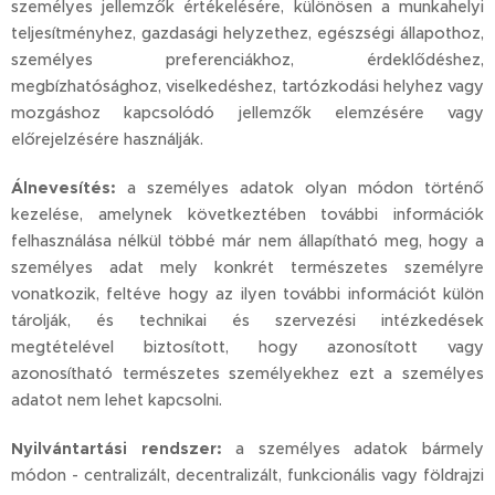
személyes jellemzők értékelésére, különösen a munkahelyi
teljesítményhez, gazdasági helyzethez, egészségi állapothoz,
személyes preferenciákhoz, érdeklődéshez,
megbízhatósághoz, viselkedéshez, tartózkodási helyhez vagy
mozgáshoz kapcsolódó jellemzők elemzésére vagy
előrejelzésére használják.
Álnevesítés:
a személyes adatok olyan módon történő
kezelése, amelynek következtében további információk
felhasználása nélkül többé már nem állapítható meg, hogy a
személyes adat mely konkrét természetes személyre
vonatkozik, feltéve hogy az ilyen további információt külön
tárolják, és technikai és szervezési intézkedések
megtételével biztosított, hogy azonosított vagy
azonosítható természetes személyekhez ezt a személyes
adatot nem lehet kapcsolni.
Nyilvántartási rendszer:
a személyes adatok bármely
módon - centralizált, decentralizált, funkcionális vagy földrajzi