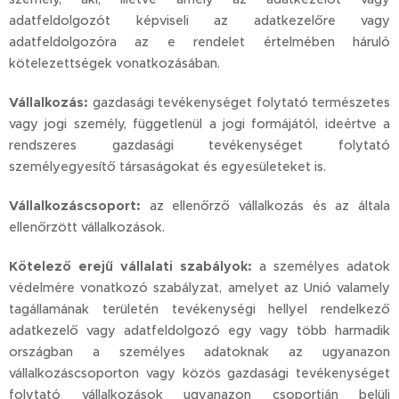
adatfeldolgozót képviseli az adatkezelőre vagy
adatfeldolgozóra az e rendelet értelmében háruló
kötelezettségek vonatkozásában.
Vállalkozás:
gazdasági tevékenységet folytató természetes
vagy jogi személy, függetlenül a jogi formájától, ideértve a
rendszeres gazdasági tevékenységet folytató
személyegyesítő társaságokat és egyesületeket is.
Vállalkozáscsoport:
az ellenőrző vállalkozás és az általa
ellenőrzött vállalkozások.
Kötelező erejű vállalati szabályok:
a személyes adatok
védelmére vonatkozó szabályzat, amelyet az Unió valamely
tagállamának területén tevékenységi hellyel rendelkező
adatkezelő vagy adatfeldolgozó egy vagy több harmadik
országban a személyes adatoknak az ugyanazon
vállalkozáscsoporton vagy közös gazdasági tevékenységet
folytató vállalkozások ugyanazon csoportján belüli