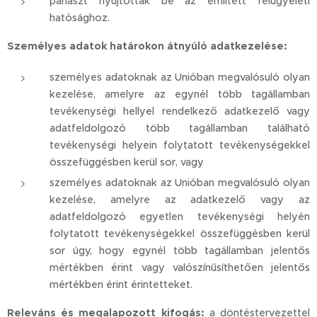
panaszt nyújtottak be az említett felügyeleti
hatósághoz.
Személyes adatok határokon átnyúló adatkezelése:
személyes adatoknak az Unióban megvalósuló olyan
kezelése, amelyre az egynél több tagállamban
tevékenységi hellyel rendelkező adatkezelő vagy
adatfeldolgozó több tagállamban található
tevékenységi helyein folytatott tevékenységekkel
összefüggésben kerül sor, vagy
személyes adatoknak az Unióban megvalósuló olyan
kezelése, amelyre az adatkezelő vagy az
adatfeldolgozó egyetlen tevékenységi helyén
folytatott tevékenységekkel összefüggésben kerül
sor úgy, hogy egynél több tagállamban jelentős
mértékben érint vagy valószínűsíthetően jelentős
mértékben érint érintetteket.
Releváns és megalapozott kifogás:
a döntéstervezettel