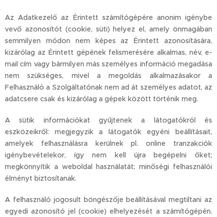
Az Adatkezelő az Érintett számítógépére anonim igénybe
vevő azonosítót (cookie, süti) helyez el, amely önmagában
semmilyen módon nem képes az Érintett azonosítására,
kizárólag az Érintett gépének felismerésére alkalmas, név, e-
mail cím vagy bármilyen más személyes információ megadása
nem szükséges, mivel a megoldás alkalmazásakor a
Felhasználó a Szolgáltatónak nem ad át személyes adatot, az
adatcsere csak és kizárólag a gépek között történik meg.
A sütik információkat gyűjtenek a látogatókról és
eszközeikről: megjegyzik a látogatók egyéni beállításait,
amelyek felhasználásra kerülnek pl. online tranzakciók
igénybevételekor, így nem kell újra begépelni őket;
megkönnyítik a weboldal használatát; minőségi felhasználói
élményt biztosítanak.
A felhasználó jogosult böngészője beállításával megtiltani az
egyedi azonosító jel (cookie) elhelyezését a számítógépén.