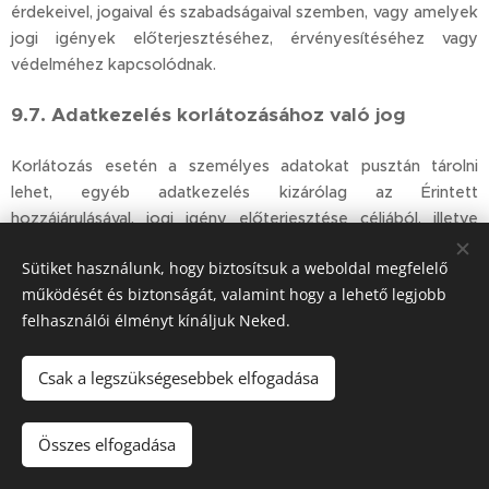
érdekeivel, jogaival és szabadságaival szemben, vagy amelyek
jogi igények előterjesztéséhez, érvényesítéséhez vagy
védelméhez kapcsolódnak.
9.7. Adatkezelés korlátozásához való jog
Korlátozás esetén a személyes adatokat pusztán tárolni
lehet, egyéb adatkezelés kizárólag az Érintett
hozzájárulásával, jogi igény előterjesztése céljából, illetve
közérdekből történhet. Az Érintett jogosult arra, hogy
Sütiket használunk, hogy biztosítsuk a weboldal megfelelő
kérésére az adatkezelő korlátozza az adatkezelést, ha az
működését és biztonságát, valamint hogy a lehető legjobb
alábbiak valamelyike teljesül:
felhasználói élményt kínáljuk Neked.
az Érintett vitatja a személyes adatok pontosságát,
ez esetben a korlátozás arra az időtartamra
Csak a legszükségesebbek elfogadása
vonatkozik, amely lehetővé teszi a személyes
adatok pontosságának ellenőrzését,
Összes elfogadása
az adatkezelés jogellenes, és az Érintett ellenzi az