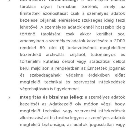
tárolása olyan formában történik, amely az
Érintettek azonosítását csak a személyes adatok
kezelése céljainak eléréséhez szükséges ideig teszi
lehetővé. A személyes adatok ennél hosszabb ideig
történő tárolására csak akkor kerülhet sor,
amennyiben a személyes adatok kezelésére a GDPR
rendelet 89. cikk (1) bekezdésének megfelelően
közérdekű archiválás céljából, tudományos és
történelmi kutatási célból vagy statisztikai célból
kerül majd sor, a rendeletben az Érintettek jogainak
és szabadságainak védelme érdekében előírt
megfelelő technikai és szervezési intézkedések
végrehajtására is figyelemmel.
Integritás és bizalmas jelleg:
a személyes adatok
kezelését az Adatkezelő oly módon végzi, hogy
megfelelő technikai vagy szervezési intézkedések
alkalmazásával biztosítva legyen a személyes adatok
megfelelő biztonsága, az adatok jogosulatlan vagy