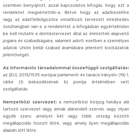
szemben benyújtott, azzal kapcsolatos kifogás, hogy ezt a
rendeletet megsértették-e, illetve hogy az adatkezelőre
vagy az adatfeldolgozóra vonatkozó tervezett intézkedés
összhangban van-e a rendelettel; a kifogásban egyértelműen
be kell mutatni a döntéstervezet által az érintettek alapvető
jogaira és szabadságaira, valamint adott esetben a személyes
adatok Unión belüli szabad áramlására jelentett kockázatok
jelentőségét.
Az információs társadalommal összefüggő szolgáltatás:
az (EU) 2015/1535 európai parlamenti és tanácsi irányelv (19) 1.
cikke (1) bekezdésének b) pontja értelmében vett
szolgáltatás.
Nemzetközi szervezet:
a nemzetközi közjog hatálya alá
tartozó szervezet vagy annak alárendelt szervei, vagy olyan
egyéb szerv, amelyet két vagy több ország közötti
megállapodás hozott létre, vagy amely ilyen megállapodás
alapján jött létre.