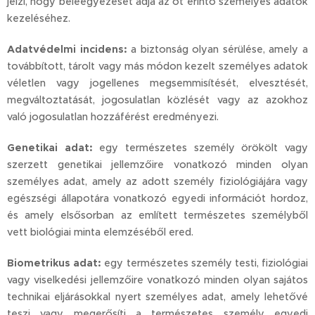
jelzi, hogy beleegyezését adja az őt érintő személyes adatok
kezeléséhez.
Adatvédelmi incidens:
a biztonság olyan sérülése, amely a
továbbított, tárolt vagy más módon kezelt személyes adatok
véletlen vagy jogellenes megsemmisítését, elvesztését,
megváltoztatását, jogosulatlan közlését vagy az azokhoz
való jogosulatlan hozzáférést eredményezi.
Genetikai adat:
egy természetes személy örökölt vagy
szerzett genetikai jellemzőire vonatkozó minden olyan
személyes adat, amely az adott személy fiziológiájára vagy
egészségi állapotára vonatkozó egyedi információt hordoz,
és amely elsősorban az említett természetes személyből
vett biológiai minta elemzéséből ered.
Biometrikus adat:
egy természetes személy testi, fiziológiai
vagy viselkedési jellemzőire vonatkozó minden olyan sajátos
technikai eljárásokkal nyert személyes adat, amely lehetővé
teszi vagy megerősíti a természetes személy egyedi