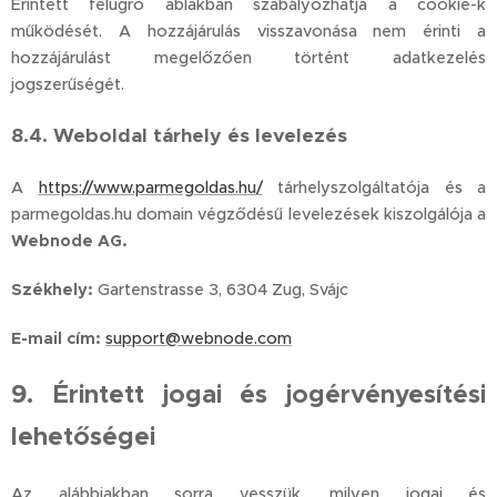
Érintett felugró ablakban szabályozhatja a cookie-k
működését. A hozzájárulás visszavonása nem érinti a
hozzájárulást megelőzően történt adatkezelés
jogszerűségét.
8.4. Weboldal tárhely és levelezés
A
https://www.parmegoldas.hu/
tárhelyszolgáltatója és a
parmegoldas.hu domain végződésű levelezések kiszolgálója a
Webnode AG.
Székhely:
Gartenstrasse 3, 6304 Zug, Svájc
E-mail cím:
support@webnode.com
9. Érintett jogai és jogérvényesítési
lehetőségei
Az alábbiakban sorra vesszük, milyen jogai és